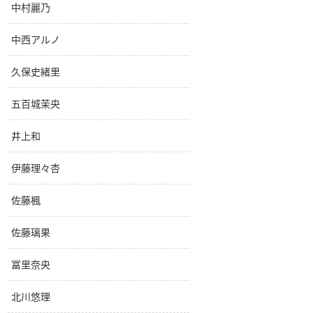
中村麗乃
中西アルノ
久保史緒里
五百城茉央
井上和
伊藤理々杏
佐藤楓
佐藤璃果
冨里奈央
北川悠理