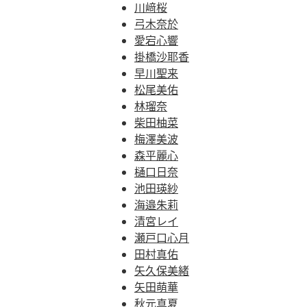
川﨑桜
弓木奈於
愛宕心響
掛橋沙耶香
早川聖来
松尾美佑
林瑠奈
柴田柚菜
梅澤美波
森平麗心
樋口日奈
池田瑛紗
海邉朱莉
清宮レイ
瀬戸口心月
田村真佑
矢久保美緒
矢田萌華
秋元真夏