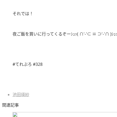
それでは！
夜ご飯を買いに行ってくるぞーｼｭｯ( ∩'-'⊂ ≡ ⊃'-'∩ )ｼｭｯ
#てれぶろ #328
池田瑛紗
関連記事