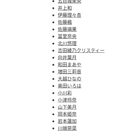
五百城茉央
井上和
伊藤理々杏
佐藤楓
佐藤璃果
冨里奈央
北川悠理
吉田綾乃クリスティー
向井葉月
和田まあや
増田三莉音
大越ひなの
奥田いろは
小川彩
小津玲奈
山下美月
岡本姫奈
岩本蓮加
川端晃菜