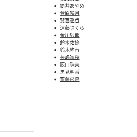
筒井あやめ
菅原咲月
賀喜遥香
遠藤さくら
金川紗耶
鈴木佑捺
鈴木絢音
長嶋凛桜
阪口珠美
黒見明香
齋藤飛鳥