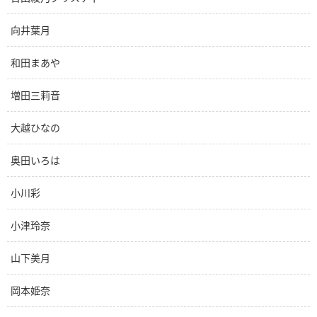
向井葉月
和田まあや
増田三莉音
大越ひなの
奥田いろは
小川彩
小津玲奈
山下美月
岡本姫奈