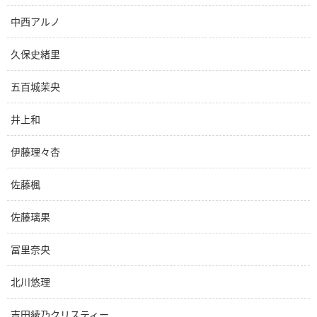
中西アルノ
久保史緒里
五百城茉央
井上和
伊藤理々杏
佐藤楓
佐藤璃果
冨里奈央
北川悠理
吉田綾乃クリスティー