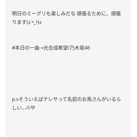
明日のミーグリも楽しみだな 頑張るために、頑張
ります(ง •̀_•́)ง
#本日の一曲⇢光合成希望/乃木坂46
p.sそういえばテレサって名前のお馬さんがいるら
しい…🐴‪💚