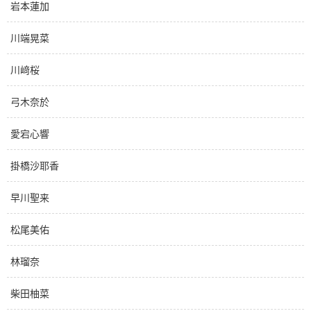
岩本蓮加
川端晃菜
川﨑桜
弓木奈於
愛宕心響
掛橋沙耶香
早川聖来
松尾美佑
林瑠奈
柴田柚菜