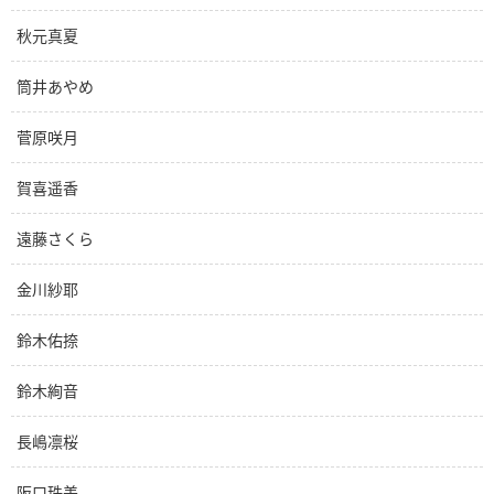
秋元真夏
筒井あやめ
菅原咲月
賀喜遥香
遠藤さくら
金川紗耶
鈴木佑捺
鈴木絢音
長嶋凛桜
阪口珠美