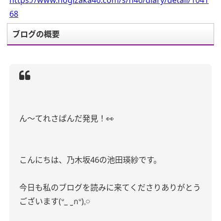
https://www.nogizaka46.com/s/n46/diary/detail/1041
68
ブログの概要
ん〜てれさぱんだ発見！👀
こんにちは、乃木坂46の池田瑛紗です。
今日も私のブログを読みに来てくださりありがとう
ございます(ᐡ_ ̫ กᐡ)𓈒𓏸︎︎︎︎