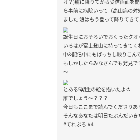
け？)麓に降りてから受信画面を
ら事前に病院いって（高山病の対
ました 娘はもう登って降りてき
誕生日におそろいでおくったクオッ
いろはが富士登山に持ってきてく
中&配信中にもばっちし映りこん
もしかしたらみなさんでも発見でき
〜
とある5期生の絵を描いたよ🍅
誰でしょう〜？？？
今日もここまで読んでくださりありがとうござ
そんなあなたは明日たぶんだいき
#てれぶろ #4