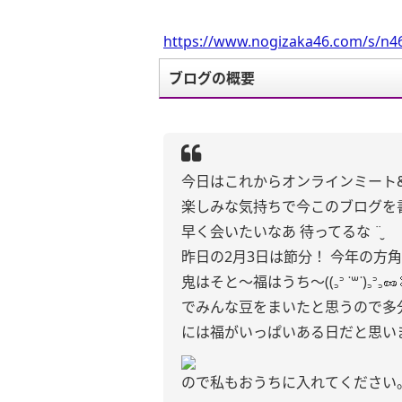
https://www.nogizaka46.com/s/n46
ブログの概要
今日はこれからオンラインミート&グリート･
楽しみな気持ちで今このブログを
早く会いたいなあ 待ってるな ¨̮
昨日の2月3日は節分！ 今年の方
鬼はそと〜福はうち〜((꜆꜄ ˙꒳˙)꜆꜄꜆🥜
でみんな豆をまいたと思うので多
には福がいっぱいある日だと思い
ので私もおうちに入れてください