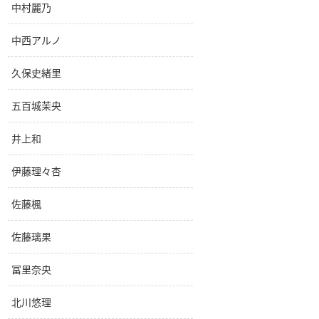
中村麗乃
中西アルノ
久保史緒里
五百城茉央
井上和
伊藤理々杏
佐藤楓
佐藤璃果
冨里奈央
北川悠理