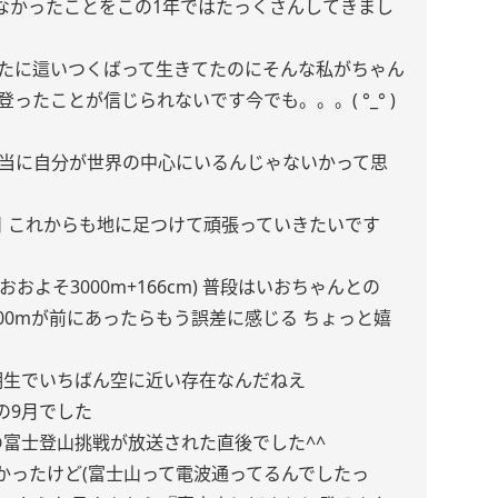
なかったことをこの1年ではたっくさんしてきまし
べたに這いつくばって生きてたのにそんな私がちゃん
登ったことが信じられないです今でも。。。( °_° )
本当に自分が世界の中心にいるんじゃないかって思
日 これからも地に足つけて頑張っていきたいです
およそ3000m+166cm) 普段はいおちゃんとの
000mが前にあったらもう誤差に感じる ちょっと嬉
期生でいちばん空に近い存在なんだねえ
の9月でした
の富士登山挑戦が放送された直後でした^^
かったけど(富士山って電波通ってるんでしたっ