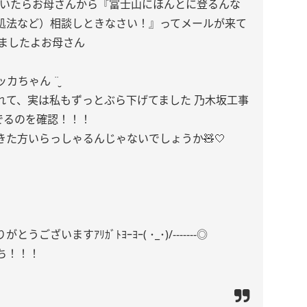
開いたらお母さんから『富士山にほんとに登るんな
処法など）相談しときなさい！』ってメールが来て
てましたよお母さん
カちゃん ¨̮
れて、実は私もずっとぶら下げてました 乃木坂工事
でるのを確認！！！
た方いらっしゃるんじゃないでしょうか🧸🤍
いますｱﾘｶﾞﾄﾖｰﾖｰ( ･_･)/-------◎
ち！！！