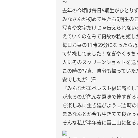
〜
去年の今頃は毎日5期生がひとり
みなさんが初めて私たち5期生の
写真や文字だけじゃ伝えられない
えていくのをみて何故か私も嬉しか
毎日お昼の11時59分になったら乃
て待機してました！なぎやくぅち
人にそのスクリーンショットを送り付
この時の写真、自分も撮っていた
安でしたが…汗
『みんながエベレスト級に高くし
が来るのが色んな意味で怖すぎる
を楽しみに生き延びよう…(当時の
まあなんとか今も生きてて良かった
そんな私が半年後に富士山に登る