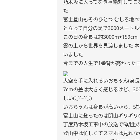
乃木坂に入ってなきゃ絶対してこ
た
富士登山もそのひとつ むしろ地
と立って自分の足で3000メートル
この日の身長は約3000m+159cm
雲の上から世界を見渡しました 
いました
今までの人生で1番背が高かった
大空を手に入れるいおちゃん(身長お
7cmの差は大きく感じるけど、3
しい(○´ｰ`○)
いおちゃんは身長が高いから、5
富士山に登ったのは閉山ギリギリ
丁度乃木坂工事中の放送で5期生
登山中は忙しくてスマホは見れな