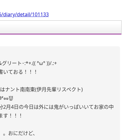
/diary/detail/101133
:*+.(( °ω° ))/.:+
書いておる！！！
角はナント南南東(伊月先輩リスペクト)
🥜👹
分2月4日の今日は外には鬼がいっぱいいてお家の中
ます！！！
。。おにだけど、