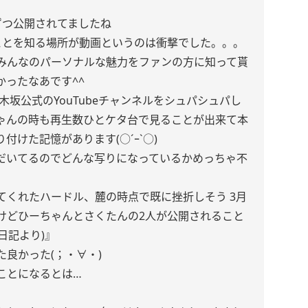
ずつ公開されてましたね
ことを知る場所が動画というのは衝撃でした。。。
みんなのパーソナルな魅力をファンの方に知って貰
ったなあです^^
木坂公式のYouTubeチャンネルをシュパシュパし
ゃんの時も再生数ひとケタ台で見ることが出来て本
けた記憶があります(○´ｰ`○)
だいてるのでどんな写りになっているかめっちゃ不
てくれたハードル、麓の時点で既に挫折しそう 3月
けどひーちゃんとさくたんの2人が公開されること
日記より)』
良かった(；・∀・)
ことになるとは…