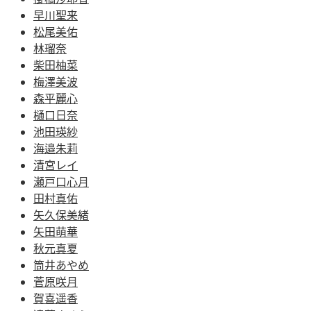
早川聖来
松尾美佑
林瑠奈
柴田柚菜
梅澤美波
森平麗心
樋口日奈
池田瑛紗
海邉朱莉
清宮レイ
瀬戸口心月
田村真佑
矢久保美緒
矢田萌華
秋元真夏
筒井あやめ
菅原咲月
賀喜遥香