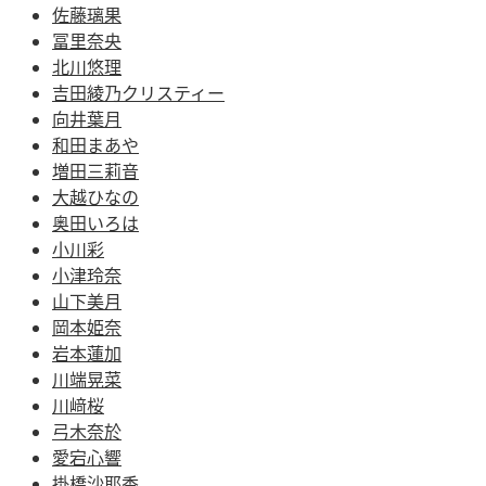
佐藤璃果
冨里奈央
北川悠理
吉田綾乃クリスティー
向井葉月
和田まあや
増田三莉音
大越ひなの
奥田いろは
小川彩
小津玲奈
山下美月
岡本姫奈
岩本蓮加
川端晃菜
川﨑桜
弓木奈於
愛宕心響
掛橋沙耶香