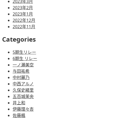
2023年3月
2023年2月
2023年1月
2022年12月
2022年11月
Categories
5期生リレー
6期生 リレー
一ノ瀬美空
与田祐希
中村麗乃
中西アルノ
久保史緒里
五百城茉央
井上和
伊藤理々杏
佐藤楓