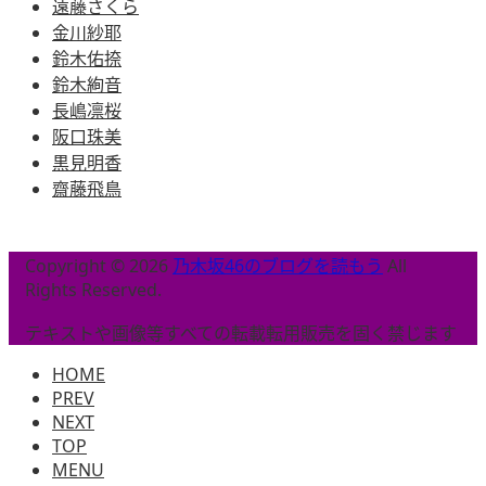
遠藤さくら
金川紗耶
鈴木佑捺
鈴木絢音
長嶋凛桜
阪口珠美
黒見明香
齋藤飛鳥
Copyright © 2026
乃木坂46のブログを読もう
All
Rights Reserved.
テキストや画像等すべての転載転用販売を固く禁じます
HOME
PREV
NEXT
TOP
MENU