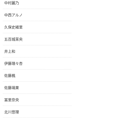
中村麗乃
中西アルノ
久保史緒里
五百城茉央
井上和
伊藤理々杏
佐藤楓
佐藤璃果
冨里奈央
北川悠理