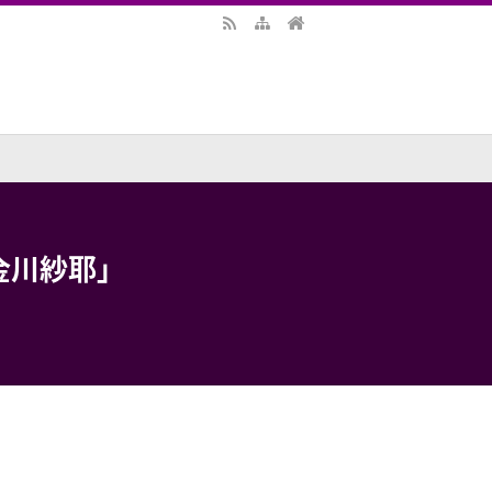
金川紗耶」