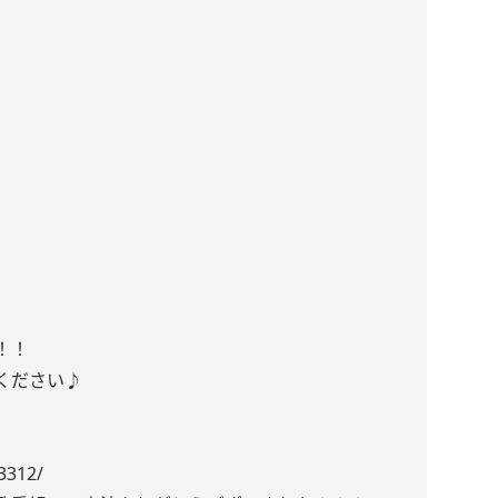
！！
ください♪
3312/