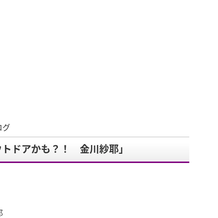
ログ
ウトドアかも？！ 金川紗耶」
。
耶