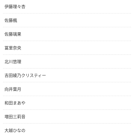
伊藤理々杏
佐藤楓
佐藤璃果
冨里奈央
北川悠理
吉田綾乃クリスティー
向井葉月
和田まあや
増田三莉音
大越ひなの