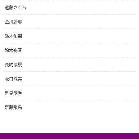
遠藤さくら
金川紗耶
鈴木佑捺
鈴木絢音
長嶋凛桜
阪口珠美
黒見明香
齋藤飛鳥