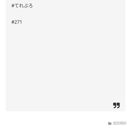
#てれぶろ
#271
池田瑛紗