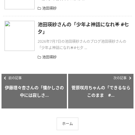
池田瑛紗
池田瑛紗さんの「少年よ神話になれ🌟 #七
夕」
2026年7月7日の池田瑛紗さんのブログ池田瑛紗さんの
「少年よ神話になれ🌟#七夕 ...
池田瑛紗
前の記事
次の記事
伊藤理々杏さんの「懐かしさの
菅原咲月ちゃんの「できるなら
中には寂しさ...
このまま #...
ホーム