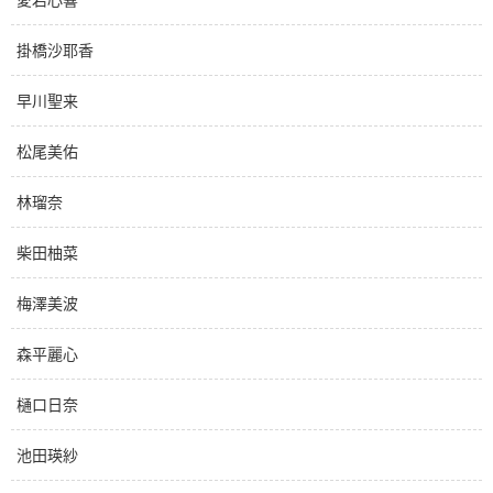
掛橋沙耶香
早川聖来
松尾美佑
林瑠奈
柴田柚菜
梅澤美波
森平麗心
樋口日奈
池田瑛紗