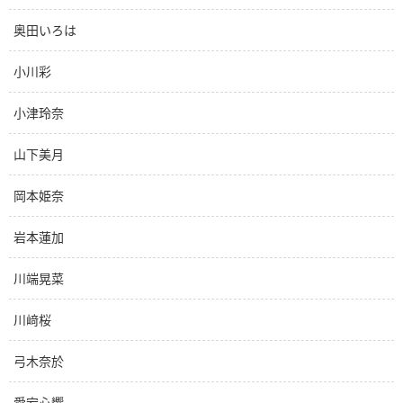
奥田いろは
小川彩
小津玲奈
山下美月
岡本姫奈
岩本蓮加
川端晃菜
川﨑桜
弓木奈於
愛宕心響