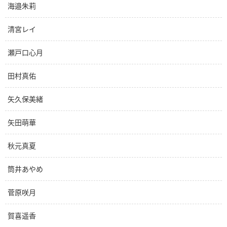
海邉朱莉
清宮レイ
瀬戸口心月
田村真佑
矢久保美緒
矢田萌華
秋元真夏
筒井あやめ
菅原咲月
賀喜遥香