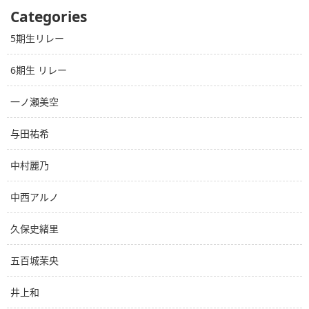
Categories
5期生リレー
6期生 リレー
一ノ瀬美空
与田祐希
中村麗乃
中西アルノ
久保史緒里
五百城茉央
井上和