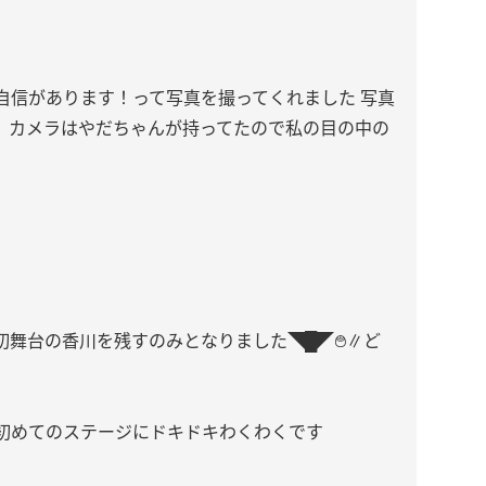
自信があります！って写真を撮ってくれました 写真
、カメラはやだちゃんが持ってたので私の目の中の
舞台の香川を残すのみとなりました◥█̆̈◤࿉∥ど
初めてのステージにドキドキわくわくです