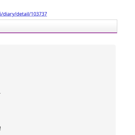
/diary/detail/103737
す
！