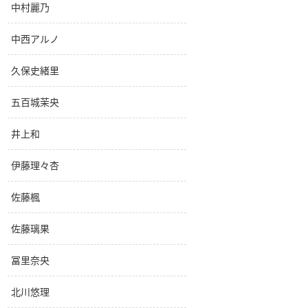
中村麗乃
中西アルノ
久保史緒里
五百城茉央
井上和
伊藤理々杏
佐藤楓
佐藤璃果
冨里奈央
北川悠理