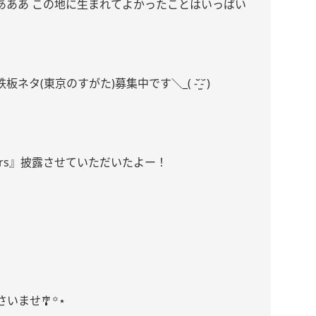
あああ この地に生まれてよかったことはいっぱい
東京のすがた)募集中です＼_( -᷅ ̫̈-᷄ )
bers』披露させていただいたよー！
いませ🎐꙳⋆