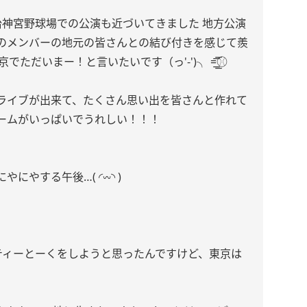
治神宮野球場での公演も近づいてきました 地方公演
のメンバーの地元の皆さんとの結び付きを感じて羨
だいまー！と言いたいです（っ'-')╮ =͟͟͞͞⚾️
ライブが出来て、たくさん思い出を皆さんと作れて
ームがいっぱいでうれしい！！！
する午後…( ◜︎︎𖥦◝ )
ティーとーくをしようと思ったんですけど、東京は