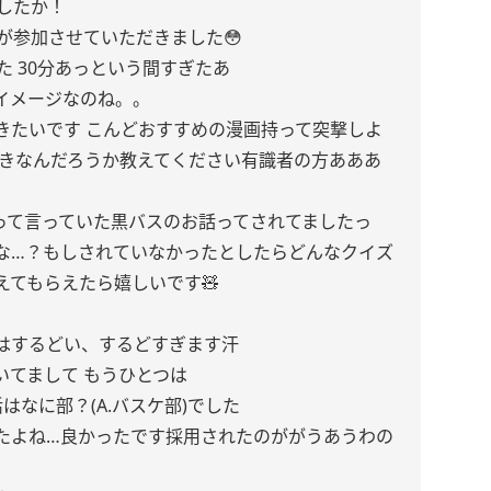
ましたか！
が参加させていただきました😳
た 30分あっという間すぎたあ
イメージなのね。。
きたいです こんどおすすめの漫画持って突撃しよ
好きなんだろうか教えてください有識者の方あああ
…って言っていた黒バスのお話ってされてましたっ
な…？もしされていなかったとしたらどんなクイズ
えてもらえたら嬉しいです🧸
とはするどい、するどすぎます汗
いてまして もうひとつは
はなに部？(A.バスケ部)でした
たよね…良かったです採用されたのががうあうわの