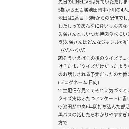
先日のLINELIVEは見ていただけ
5期から五百城池田岡本小川の4人
池田は2番目！8時からの配信でし
わたしってあんなに食いしん坊な
久保さんともいつか焼肉食べにい
う(久保さんはどんなジャンルが
（///＞-＜///）
💌そういえばこの後のクイズで
け？たまごクイズだけだったよう
のお話しされる予定だったのか教
(ブログネーム 日向)
🤍生配信を見ててそれに気づく
クイズ実はふたつアンケートに書
Q.池田が中高6年間打ち込んだ部活
黒バスの話したらわかりやすすぎ
方で