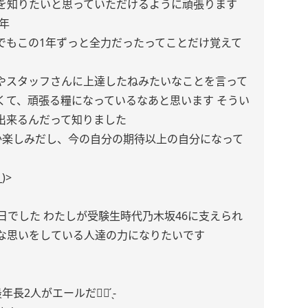
を知りたいと思っていただけるように頑張ります
年
でもこの1年ずっと全力だったってことだけ覚えて
やスタッフさんに上達したねみたいなことを言って
くて、頑張る糧になっているなあと思います そうい
出来るんだって知りました
か楽しみだし、今の自分の期待以上の自分になって
)>
日でした わたしが受験生時代乃木坂46に支えられ
な思いをしている人達の力になりたいです
人がエールだ✊🏻 ̖́-‬