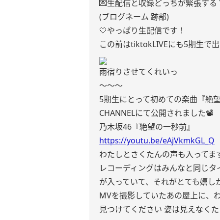
💌生配信と収録どっちが緊張する
(ブログネーム 跡部)
🤍やっぱり生配信です！
この前はtiktokLIVEにも5期生で
雨宿りさせてくれいっ
〜〜〜
5期生にとって初めての楽曲『絶望の一秒
CHANNELにて公開されました📽
乃木坂46『絶望の一秒前』
https://youtu.be/eAjVkmkGL_Q
わたしとさくたんの声も入ってま
レコーディングはみんなと同じタイ
が入っていて、それがとても嬉し
MVを撮影していたあの屋上に、
見つけてください 姿は見えなく