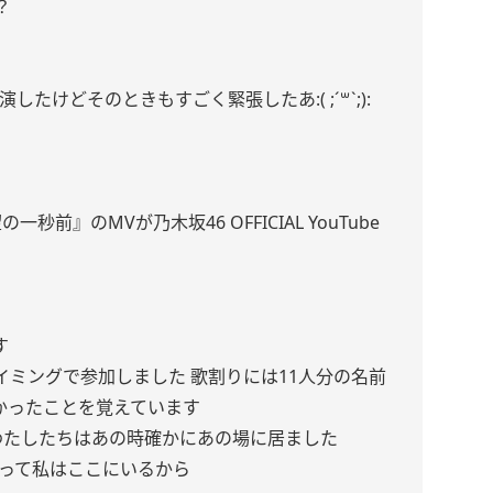
？
出演したけどそのときもすごく緊張したあ:( ;´꒳`;):
前』のMVが乃木坂46 OFFICIAL YouTube
す
ミングで参加しました 歌割りには11人分の名前
かったことを覚えています
わたしたちはあの時確かにあの場に居ました
たって私はここにいるから