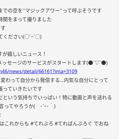
での空を''マジックアワー''って呼ぶそうです
時間をまって撮りました
です
ださい(○´ｰ`○)
すが嬉しいニュース！
メッセージのサービスがスタートします(●︎´▽︎`●︎)
n46/news/detail/66161?ima=3109
に変わって自分から発信する…内気な自分にとって
張っていきたいです
だという気持ちでいっぱい！特に動画と声を送れる
ってやろうか( ･´ｰ･｀)
な
はこれからも #てれぶろ #てれぱんぶろぐ でおね