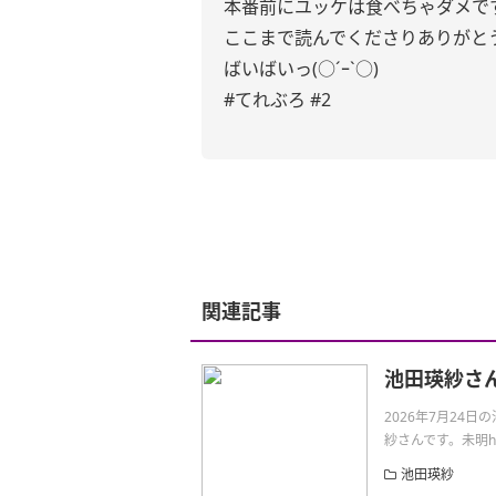
本番前にユッケは食べちゃダメで
ここまで読んでくださりありがと
ばいばいっ(○´ｰ`○)
#てれぶろ #2
関連記事
池田瑛紗さ
2026年7月24
紗さんです。未明https:
池田瑛紗