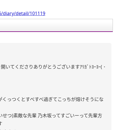
/diary/detail/101119
てくださりありがとうございますｱﾘｶﾞﾄﾖｰﾖｰ( ･
がくっつくとすべすべ過ぎてこっちが熔けそうにな
たいせつ)素敵な先輩 乃木坂ってすごいーって先輩方
す