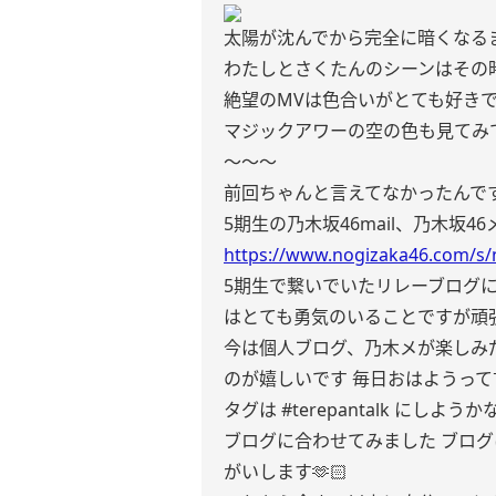
太陽が沈んでから完全に暗くなるま
わたしとさくたんのシーンはその
絶望のMVは色合いがとても好き
マジックアワーの空の色も見てみてく
〜〜〜
前回ちゃんと言えてなかったんで
5期生の乃木坂46mail、乃木坂46
https://www.nogizaka46.com/s/
5期生で繋いでいたリレーブログ
はとても勇気のいることですが頑
今は個人ブログ、乃木メが楽しみ
のが嬉しいです 毎日おはようって言
タグは #terepantalk にしようか
ブログに合わせてみました ブログ
がいします🫶🏻