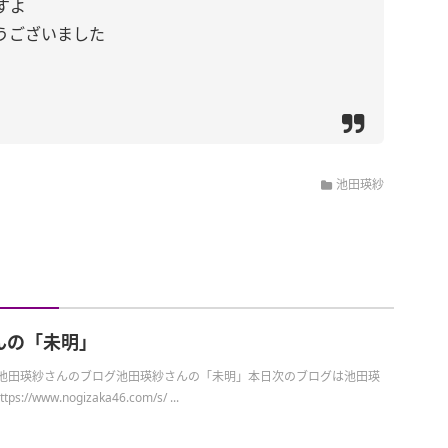
すよ
うございました
池田瑛紗
んの「未明」
日の池田瑛紗さんのブログ池田瑛紗さんの「未明」本日次のブログは池田瑛
//www.nogizaka46.com/s/ ...