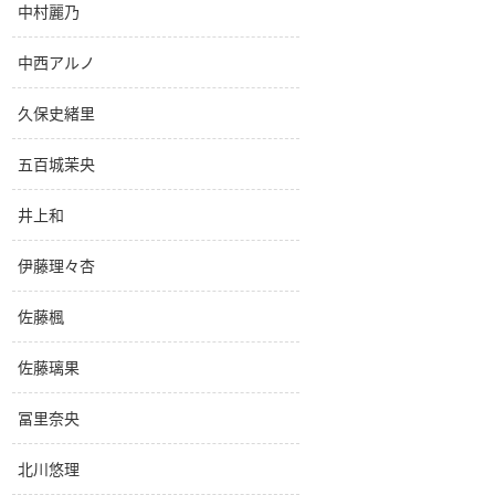
中村麗乃
中西アルノ
久保史緒里
五百城茉央
井上和
伊藤理々杏
佐藤楓
佐藤璃果
冨里奈央
北川悠理