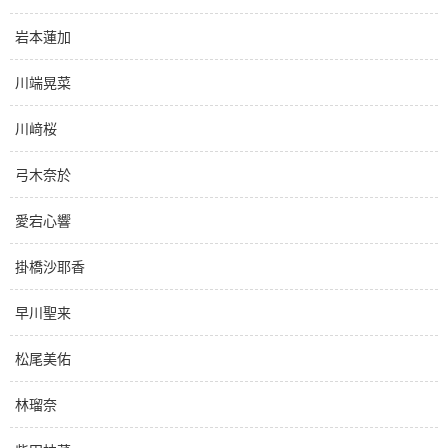
岩本蓮加
川端晃菜
川﨑桜
弓木奈於
愛宕心響
掛橋沙耶香
早川聖来
松尾美佑
林瑠奈