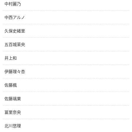
中村麗乃
中西アルノ
久保史緒里
五百城茉央
井上和
伊藤理々杏
佐藤楓
佐藤璃果
冨里奈央
北川悠理