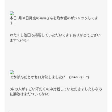
本日
月
日発売の
さんを乃木坂
がジャックしてま
5
31
anan
46
す！
わたくし池田も掲載していただいてます
ありがとうござい
＼
／
ます
(^^)
でかぱんだとオセロ対決しました
･･
ｼ
ヾ
･･
(*
)
○●○
(
*)
中の人がすごい汗だくの中対戦していただきました
ちなみ
(
に勝敗はまだついてない
)