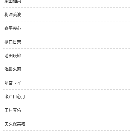
柴田柚菜
梅澤美波
森平麗心
樋口日奈
池田瑛紗
海邉朱莉
清宮レイ
瀬戸口心月
田村真佑
矢久保美緒