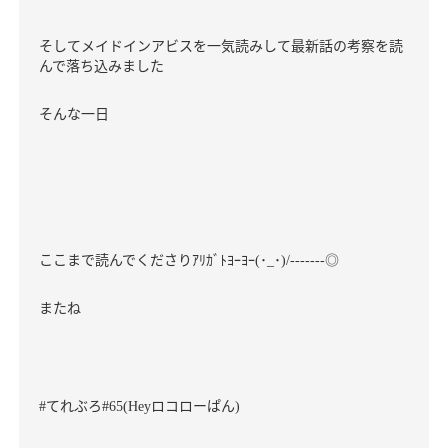
そしてメイドインアビスを一気読みして最新話の考察を読
んで落ち込みました
そんな一日
ここまで読んでくださりｱﾘｶﾞﾄﾖｰﾖｰ
･
･
◎
(
_
)/-------
またね
てれぶろ
ロコローぱん
#
#65(Hey
)