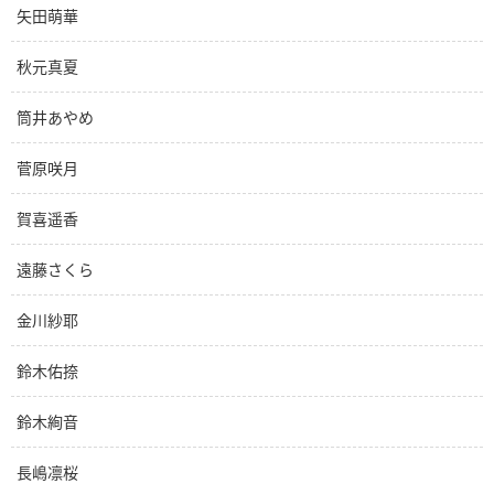
矢田萌華
秋元真夏
筒井あやめ
菅原咲月
賀喜遥香
遠藤さくら
金川紗耶
鈴木佑捺
鈴木絢音
長嶋凛桜