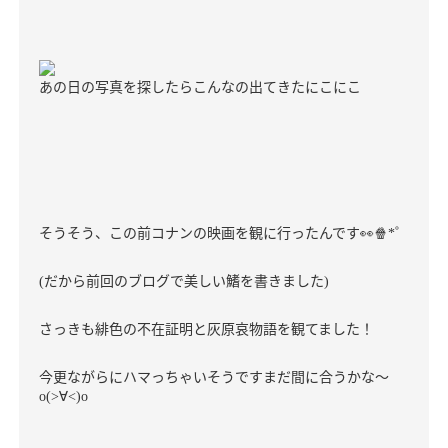
あの日の写真を探したらこんなの出てきた
にこにこ
そうそう、この前コナンの映画を観に行ったんです
👀🍿
゜
*
だから前回のブログで美しい鰭を書きました
(
)
さっきも緋色の不在証明と灰原哀物語を観てました
！
今更ながらにハマっちゃいそうですまだ間に合うかな〜
o(>
∀
<)o