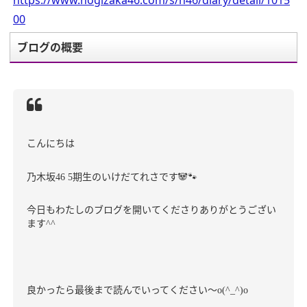
https://www.nogizaka46.com/s/n46/diary/detail/1015
00
ブログの概要
こんにちは
乃木坂
期生のいけだてれさです
🐼🐾
46 5
今日もわたしのブログを開いてくださりありがとうござい
ます
^^
良かったら最後まで読んでいってください〜
o(^_^)o