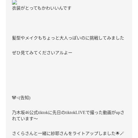
衣装がとってもかわいいんです
髪型やメイクもちょっと大人っぽいのに挑戦してみました
ぜひ見てみてくださいアルよー
🐼
告知
<(
)
乃木坂
公式
に先日の
で撮った動画が
さ
46
tiktok
tiktokLIVE
up
れています〜
さくらさんと一緒に紗耶さんをライトアップしました
🌟🪄