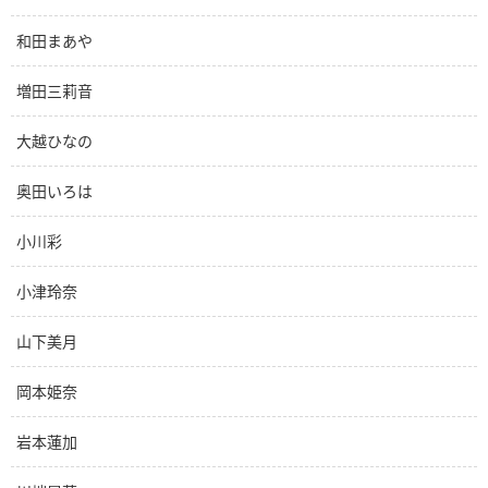
和田まあや
増田三莉音
大越ひなの
奥田いろは
小川彩
小津玲奈
山下美月
岡本姫奈
岩本蓮加