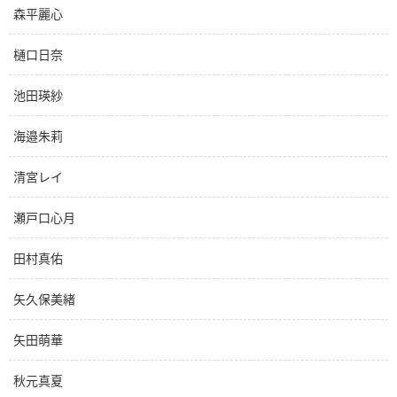
森平麗心
樋口日奈
池田瑛紗
海邉朱莉
清宮レイ
瀬戸口心月
田村真佑
矢久保美緒
矢田萌華
秋元真夏