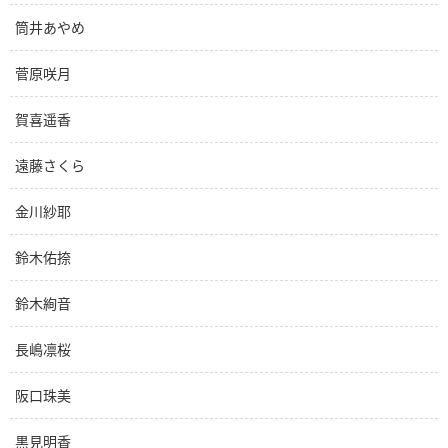
筒井あやめ
菅原咲月
賀喜遥香
遠藤さくら
金川紗耶
鈴木佑捺
鈴木絢音
長嶋凛桜
阪口珠美
黒見明香