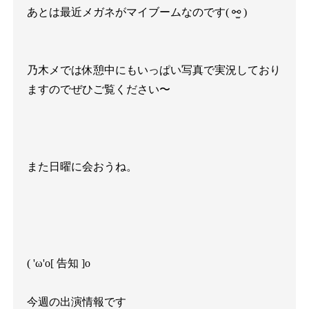
あとは最近メガネがマイブームなのです
(
⚯̫
)
乃木メでは休憩中にもいっぱい写真で実況しており
ますのでぜひご覧ください〜
また日曜に会おうね。
( 'ω'o
[
告知
]
o
今週の出演情報です