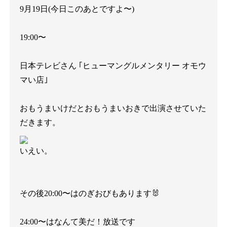
9
月
19
日
(
今日このあとですよ〜
)
19:00
〜
日本テレビさん
｢ヒューマングルメンタリー
オモウ
マい店｣
おもうまいけだとおもうまいおきで出演させていた
だきます。
いえい。
その後
20:00
〜はのぎおびもあります
🐰
24:00
〜はなんて美だ！放送です