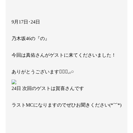
9
月
17
日･
24
日
乃木坂
46
の『の』
今回は真佑さんがゲストに来てくださいました！
ありがとうございます
🧜🏻‍♀️
𓈒𓂂𓏸
24
日
次回のゲストは賀喜さんです
ラスト
MC
になりますのでぜひお聞きください
(*´˘`*)