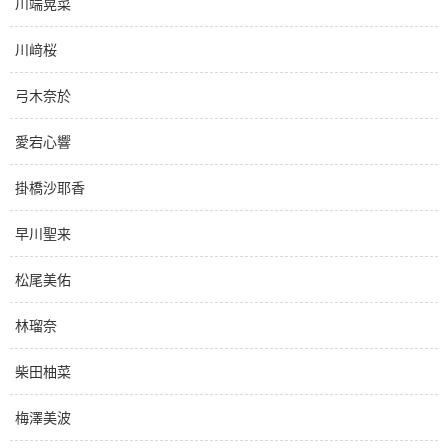
川端晃菜
川﨑桜
弓木奈於
愛宕心響
掛橋沙耶香
早川聖来
松尾美佑
林瑠奈
柴田柚菜
梅澤美波