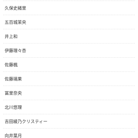
久保史緒里
五百城茉央
井上和
伊藤理々杏
佐藤楓
佐藤璃果
冨里奈央
北川悠理
吉田綾乃クリスティー
向井葉月